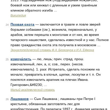
1513. Подсаадачный нож (подсайдашный нож)&#160;
боевой нож или кинжал с длинным и узким гранёным
клинком обратного изгиба …
Википедия
Псовая охота
— заключается в травле и ловле зверей
24
борзыми собаками (см.), возникла, первоначально, у
арабов, затем перешла к монголам и от них, во время
татарского нашествия, сделалась известной и у нас. Полное
право гражданства охота эта получила в московском …
Энциклопедический словарь Ф.А. Брокгауза и И.А. Ефрона
измоча́лить
— лю, лишь; прич. страд. прош.
25
измочаленный, лен, а, о; сов., перех. (несов.
измочаливать). 1. разг. Истрепать, сделать похожим на
мочало; превратить в клочья, щепки, лоскутки и т. п. Он
поклялся измочалить арапник на плечах Ивана.
Григорович,&#8230; …
Малый академический словарь
Лашманов
— Сын Лашмана ; лашманы при Петре I
26
крестьяне, обязанные заготовлять лес для
кораблестроения. По переписи 1897 г., фамилия нередка в