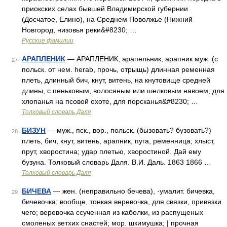
приокских селах бывшей Владимирской губернии
(Досчатое, Елино), на Среднем Поволжье (Нижний
Новгород, низовья реки&#8230; …
Русские фамилии
АРАПЛЕНИК
— АРАПЛЕНИК, арапельник, арапник муж. (с
27
польск. от нем. herab, прочь, отрыщь) длинная ременная
плеть, длинный бич, кнут, витень, на кнутовище средней
длины, с пеньковым, волосяным или шелковым навоем, для
хлопанья на псовой охоте, для порсканья&#8230; …
Толковый словарь Даля
БИЗУН
— муж., пск., вор., польск. (бызовать? бузовать?)
28
плеть, бич, кнут, витень, арапник, пуга, ременница; хлыст,
прут, хворостина; удар плетью, хворостиной. Дай ему
бузуна. Толковый словарь Даля. В.И. Даль. 1863 1866 …
Толковый словарь Даля
БИЧЕВА
— жен. (неправильно бечева), ·умалит. бичевка,
29
бичевочка; вообще, тонкая веревочка, для связки, привязки
чего; веревочка ссученная из каболки, из распущеных
смоленых ветхих снастей; мор. шкимушка; | прочная