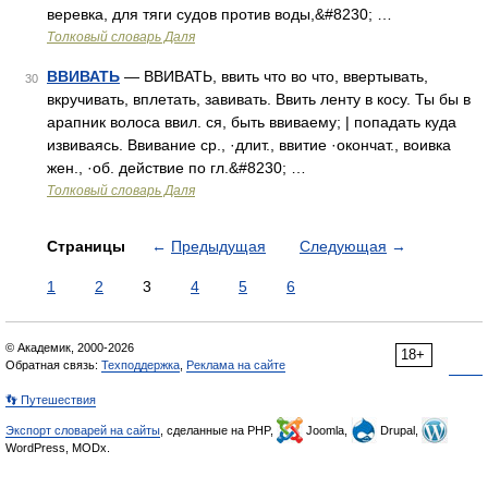
веревка, для тяги судов против воды,&#8230; …
Толковый словарь Даля
ВВИВАТЬ
— ВВИВАТЬ, ввить что во что, ввертывать,
30
вкручивать, вплетать, завивать. Ввить ленту в косу. Ты бы в
арапник волоса ввил. ся, быть ввиваему; | попадать куда
извиваясь. Ввивание ср., ·длит., ввитие ·окончат., воивка
жен., ·об. действие по гл.&#8230; …
Толковый словарь Даля
Страницы
←
Предыдущая
Следующая
→
1
2
3
4
5
6
© Академик, 2000-2026
18+
Обратная связь:
Техподдержка
,
Реклама на сайте
👣 Путешествия
Экспорт словарей на сайты
, сделанные на PHP,
Joomla,
Drupal,
WordPress, MODx.